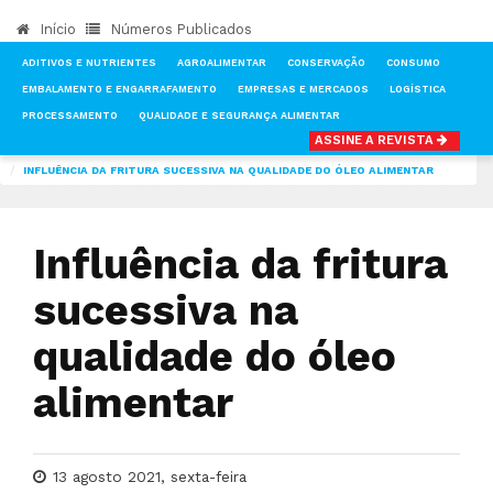
Início
Números Publicados
ADITIVOS E NUTRIENTES
AGROALIMENTAR
CONSERVAÇÃO
CONSUMO
EMBALAMENTO E ENGARRAFAMENTO
EMPRESAS E MERCADOS
LOGÍSTICA
PROCESSAMENTO
QUALIDADE E SEGURANÇA ALIMENTAR
ASSINE A REVISTA
INÍCIO
NOTÍCIAS
PRODUÇÃO
INFLUÊNCIA DA FRITURA SUCESSIVA NA QUALIDADE DO ÓLEO ALIMENTAR
Influência da fritura
sucessiva na
qualidade do óleo
alimentar
13 agosto 2021, sexta-feira