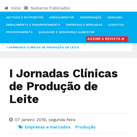
Início
Números Publicados
ADITIVOS E NUTRIENTES
AGROALIMENTAR
CONSERVAÇÃO
CONSUMO
EMBALAMENTO E ENGARRAFAMENTO
EMPRESAS E MERCADOS
LOGÍSTICA
PROCESSAMENTO
QUALIDADE E SEGURANÇA ALIMENTAR
ASSINE A REVISTA
INÍCIO
NOTÍCIAS
EMPRESAS E MERCADOS
I JORNADAS CLÍNICAS DE PRODUÇÃO DE LEITE
I Jornadas Clínicas
de Produção de
Leite
07 janeiro 2019, segunda-feira
Empresas e mercados
Produção