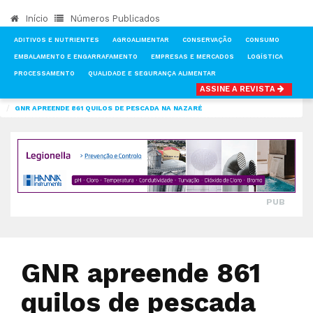
Início
Números Publicados
ADITIVOS E NUTRIENTES
AGROALIMENTAR
CONSERVAÇÃO
CONSUMO
EMBALAMENTO E ENGARRAFAMENTO
EMPRESAS E MERCADOS
LOGÍSTICA
PROCESSAMENTO
QUALIDADE E SEGURANÇA ALIMENTAR
ASSINE A REVISTA
INÍCIO
NOTÍCIAS
QUALIDADE E SEGURANÇA ALIMENTAR
GNR APREENDE 861 QUILOS DE PESCADA NA NAZARÉ
PUB
GNR apreende 861
quilos de pescada