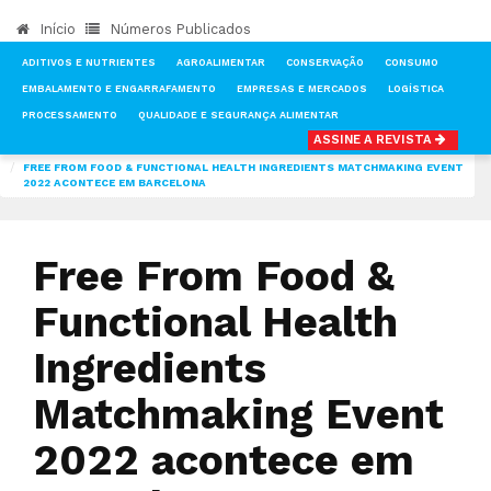
Início
Números Publicados
ADITIVOS E NUTRIENTES
AGROALIMENTAR
CONSERVAÇÃO
CONSUMO
EMBALAMENTO E ENGARRAFAMENTO
EMPRESAS E MERCADOS
LOGÍSTICA
PROCESSAMENTO
QUALIDADE E SEGURANÇA ALIMENTAR
ASSINE A REVISTA
INÍCIO
NOTÍCIAS
CONSUMO
FREE FROM FOOD & FUNCTIONAL HEALTH INGREDIENTS MATCHMAKING EVENT
2022 ACONTECE EM BARCELONA
Free From Food &
Functional Health
Ingredients
Matchmaking Event
2022 acontece em