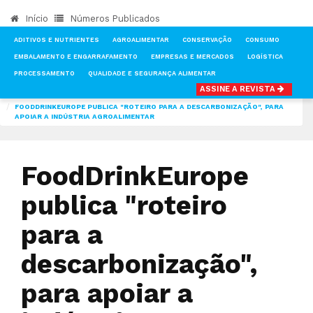
Início
Números Publicados
ADITIVOS E NUTRIENTES
AGROALIMENTAR
CONSERVAÇÃO
CONSUMO
EMBALAMENTO E ENGARRAFAMENTO
EMPRESAS E MERCADOS
LOGÍSTICA
PROCESSAMENTO
QUALIDADE E SEGURANÇA ALIMENTAR
ASSINE A REVISTA
INÍCIO
NOTÍCIAS
AGROALIMENTAR
FOODDRINKEUROPE PUBLICA "ROTEIRO PARA A DESCARBONIZAÇÃO", PARA
APOIAR A INDÚSTRIA AGROALIMENTAR
FoodDrinkEurope
publica "roteiro
para a
descarbonização",
para apoiar a