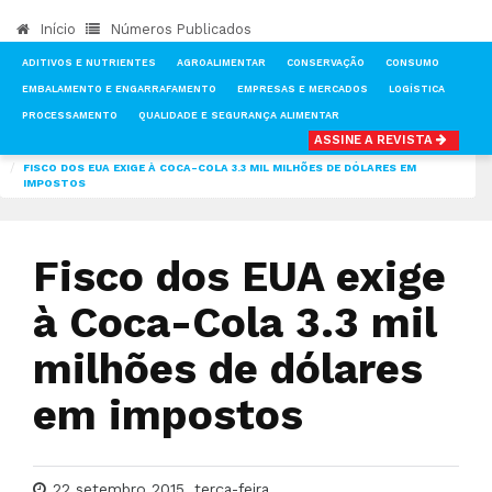
Início
Números Publicados
ADITIVOS E NUTRIENTES
AGROALIMENTAR
CONSERVAÇÃO
CONSUMO
EMBALAMENTO E ENGARRAFAMENTO
EMPRESAS E MERCADOS
LOGÍSTICA
PROCESSAMENTO
QUALIDADE E SEGURANÇA ALIMENTAR
ASSINE A REVISTA
INÍCIO
NOTÍCIAS
EMPRESAS E MERCADOS
FISCO DOS EUA EXIGE À COCA-COLA 3.3 MIL MILHÕES DE DÓLARES EM
IMPOSTOS
Fisco dos EUA exige
à Coca-Cola 3.3 mil
milhões de dólares
em impostos
22 setembro 2015, terça-feira