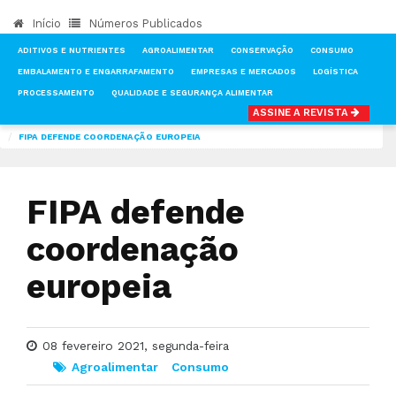
Início
Números Publicados
ADITIVOS E NUTRIENTES
AGROALIMENTAR
CONSERVAÇÃO
CONSUMO
EMBALAMENTO E ENGARRAFAMENTO
EMPRESAS E MERCADOS
LOGÍSTICA
PROCESSAMENTO
QUALIDADE E SEGURANÇA ALIMENTAR
ASSINE A REVISTA
INÍCIO
NOTÍCIAS
AGROALIMENTAR
FIPA DEFENDE COORDENAÇÃO EUROPEIA
FIPA defende
coordenação
europeia
08 fevereiro 2021, segunda-feira
Agroalimentar
Consumo