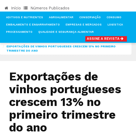
Início
Números Publicados
ADITIVOS E NUTRIENTES
AGROALIMENTAR
CONSERVAÇÃO
CONSUMO
EMBALAMENTO E ENGARRAFAMENTO
EMPRESAS E MERCADOS
LOGÍSTICA
PROCESSAMENTO
QUALIDADE E SEGURANÇA ALIMENTAR
ASSINE A REVISTA
INÍCIO
NOTÍCIAS
CONSUMO
EXPORTAÇÕES DE VINHOS PORTUGUESES CRESCEM 13% NO PRIMEIRO
TRIMESTRE DO ANO
Exportações de
vinhos portugueses
crescem 13% no
primeiro trimestre
do ano