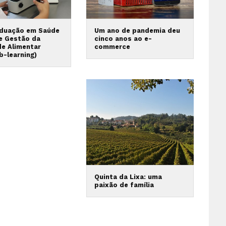
duação em Saúde
Um ano de pandemia deu
 e Gestão da
cinco anos ao e-
de Alimentar
commerce
b-learning)
Quinta da Lixa: uma
paixão de família