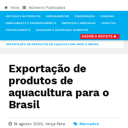
Início
Números Publicados
ADITIVOS E NUTRIENTES
AGROALIMENTAR
CONSERVAÇÃO
CONSUMO
EMBALAMENTO E ENGARRAFAMENTO
EMPRESAS E MERCADOS
LOGÍSTICA
PROCESSAMENTO
QUALIDADE E SEGURANÇA ALIMENTAR
ASSINE A REVISTA
INÍCIO
NOTÍCIAS
MERCADOS
EXPORTAÇÃO DE PRODUTOS DE AQUACULTURA PARA O BRASIL
Exportação de
produtos de
aquacultura para o
Brasil
18 agosto 2020, terça-feira
Mercados