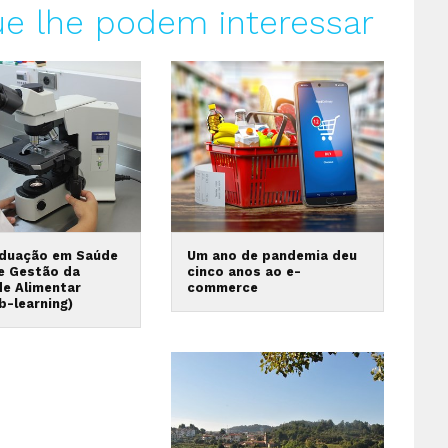
ue lhe podem interessar
duação em Saúde
Um ano de pandemia deu
 e Gestão da
cinco anos ao e-
de Alimentar
commerce
b-learning)