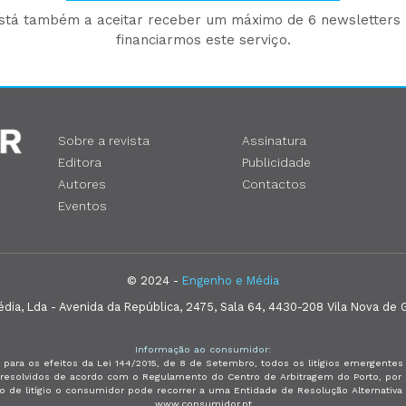
está também a aceitar receber um máximo de 6 newsletters p
financiarmos este serviço.
Sobre a revista
Assinatura
Editora
Publicidade
Autores
Contactos
Eventos
© 2024 -
Engenho e Média
ia, Lda - Avenida da República, 2475, Sala 64, 4430-208 Vila Nova de G
Informação ao consumidor:
 para os efeitos da Lei 144/2015, de 8 de Setembro, todos os litígios emergent
e resolvidos de acordo com o Regulamento do Centro de Arbitragem do Porto, p
so de litígio o consumidor pode recorrer a uma Entidade de Resolução Alternativ
www.consumidor.pt