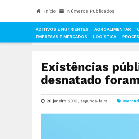
Início
Números Publicados
ADITIVOS E NUTRIENTES
AGROALIMENTAR
EMPRESAS E MERCADOS
LOGÍSTICA
PROCE
INÍCIO
NOTÍCIAS
MERCADOS
EXISTÊNCIAS 
Existências públ
desnatado foram
28 janeiro 2019, segunda-feira
Mercad