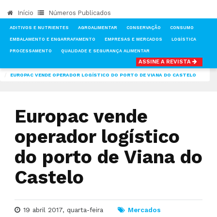
Início
Números Publicados
ADITIVOS E NUTRIENTES
AGROALIMENTAR
CONSERVAÇÃO
CONSUMO
EMBALAMENTO E ENGARRAFAMENTO
EMPRESAS E MERCADOS
LOGÍSTICA
PROCESSAMENTO
QUALIDADE E SEGURANÇA ALIMENTAR
ASSINE A REVISTA
INÍCIO
NOTÍCIAS
MERCADOS
EUROPAC VENDE OPERADOR LOGÍSTICO DO PORTO DE VIANA DO CASTELO
Europac vende
operador logístico
do porto de Viana do
Castelo
19 abril 2017, quarta-feira
Mercados