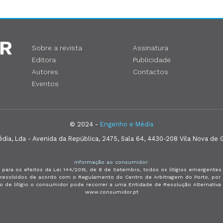
Sobre a revista
Assinatura
Editora
Publicidade
Autores
Contactos
Eventos
© 2024 -
Engenho e Média
ia, Lda - Avenida da República, 2475, Sala 64, 4430-208 Vila Nova de G
Informação ao consumidor:
 para os efeitos da Lei 144/2015, de 8 de Setembro, todos os litígios emergent
e resolvidos de acordo com o Regulamento do Centro de Arbitragem do Porto, p
so de litígio o consumidor pode recorrer a uma Entidade de Resolução Alternativ
www.consumidor.pt