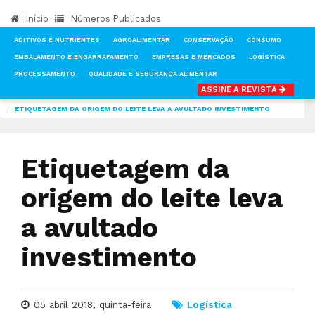
Início
Números Publicados
ADITIVOS E NUTRIENTES
AGROALIMENTAR
CONSERVAÇÃO
CONSUMO
EMBALAMENTO E ENGARRAFAMENTO
EMPRESAS E MERCADOS
LOGÍSTICA
PROCESSAMENTO
QUALIDADE E SEGURANÇA ALIMENTAR
ASSINE A REVISTA
INÍCIO
NOTÍCIAS
LOGÍSTICA
ETIQUETAGEM DA ORIGEM DO LEITE LEVA A AVULTADO INVESTIMENTO
Etiquetagem da
origem do leite leva
a avultado
investimento
05 abril 2018, quinta-feira
Logística