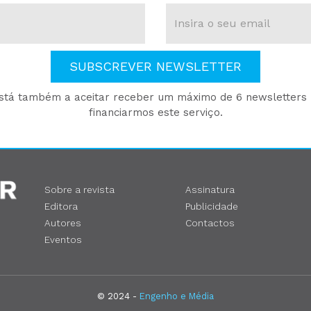
SUBSCREVER NEWSLETTER
está também a aceitar receber um máximo de 6 newsletters p
financiarmos este serviço.
Sobre a revista
Assinatura
Editora
Publicidade
Autores
Contactos
Eventos
© 2024 -
Engenho e Média