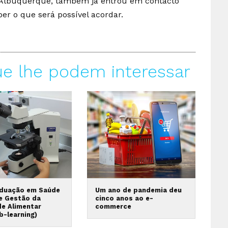
u Albuquerque, também já entrou em contacto
r o que será possível acordar.
ue lhe podem interessar
duação em Saúde
Um ano de pandemia deu
 e Gestão da
cinco anos ao e-
de Alimentar
commerce
b-learning)