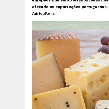
europeus que serão visados pelas nov
afetado as exportações portuguesas, 
Agricultura.