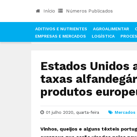
Início
Números Publicados
ADITIVOS E NUTRIENTES
AGROALIMENTAR
EMPRESAS E MERCADOS
LOGÍSTICA
PROCE
INÍCIO
NOTÍCIAS
MERCADOS
ESTADOS UNI
Estados Unidos
taxas alfandegár
produtos europe
01 julho 2020, quarta-feira
Mercados
Vinhos, queijos e alguns têxteis port