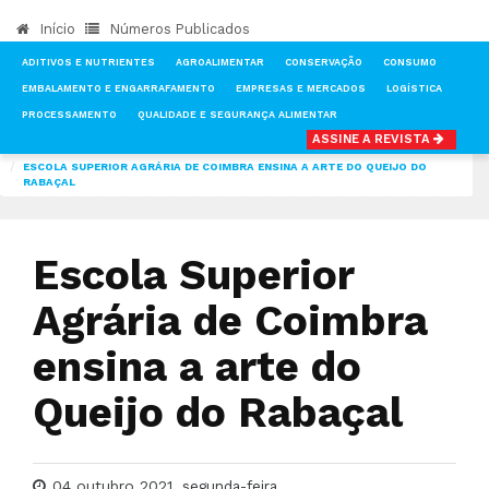
Início
Números Publicados
ADITIVOS E NUTRIENTES
AGROALIMENTAR
CONSERVAÇÃO
CONSUMO
EMBALAMENTO E ENGARRAFAMENTO
EMPRESAS E MERCADOS
LOGÍSTICA
PROCESSAMENTO
QUALIDADE E SEGURANÇA ALIMENTAR
ASSINE A REVISTA
INÍCIO
NOTÍCIAS
FEIRAS & EVENTOS
ESCOLA SUPERIOR AGRÁRIA DE COIMBRA ENSINA A ARTE DO QUEIJO DO
RABAÇAL
Escola Superior
Agrária de Coimbra
ensina a arte do
Queijo do Rabaçal
04 outubro 2021, segunda-feira