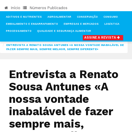
Início
Números Publicados
ADITIVOS E NUTRIENTES
AGROALIMENTAR
CONSERVAÇÃO
CONSUMO
EMBALAMENTO E ENGARRAFAMENTO
EMPRESAS E MERCADOS
LOGÍSTICA
PROCESSAMENTO
QUALIDADE E SEGURANÇA ALIMENTAR
ASSINE A REVISTA
INÍCIO
NOTÍCIAS
CONSUMO
ENTREVISTA A RENATO SOUSA ANTUNES «A NOSSA VONTADE INABALÁVEL DE
FAZER SEMPRE MAIS, SEMPRE MELHOR, SEMPRE DIFERENTE»
Entrevista a Renato
Sousa Antunes «A
nossa vontade
inabalável de fazer
sempre mais,