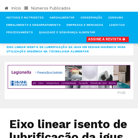
Início
Números Publicados
ADITIVOS E NUTRIENTES
AGROALIMENTAR
CONSERVAÇÃO
CONSUMO
EMBALAMENTO E ENGARRAFAMENTO
EMPRESAS E MERCADOS
LOGÍSTICA
PROCESSAMENTO
QUALIDADE E SEGURANÇA ALIMENTAR
ASSINE A REVISTA
INÍCIO
NOTÍCIAS
QUALIDADE E SEGURANÇA ALIMENTAR
EIXO LINEAR ISENTO DE LUBRIFICAÇÃO DA IGUS EM DESIGN HIGIÉNICO PARA
UTILIZAÇÃO HIGIÉNICA NA TECNOLOGIA ALIMENTAR
PUB
Eixo linear isento de
lubrificação da igus