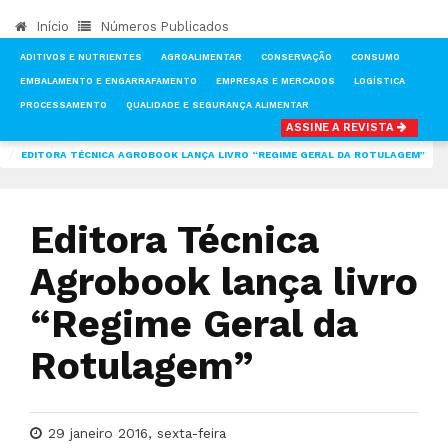
Início
Números Publicados
ADITIVOS E NUTRIENTES
AGROALIMENTAR
CONSERVAÇÃO
CONSUMO
EMBALAMENTO E ENGARRAFAMENTO
EMPRESAS E MERCADOS
LOGÍSTICA
PROCESSAMENTO
QUALIDADE E SEGURANÇA ALIMENTAR
ASSINE A REVISTA
INÍCIO
NOTÍCIAS
LOGÍSTICA
EDITORA TÉCNICA AGROBOOK LANÇA LIVRO “REGIME GERAL DA ROTULAGEM”
Editora Técnica
Agrobook lança livro
“Regime Geral da
Rotulagem”
29 janeiro 2016, sexta-feira