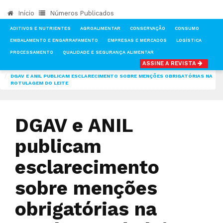
Início
Números Publicados
ADITIVOS E NUTRIENTES
AGROALIMENTAR
CONSERVAÇÃO
CONSUMO
EMBALAMENTO E ENGARRAFAMENTO
EMPRESAS E MERCADOS
LOGÍSTICA
PROCESSAMENTO
QUALIDADE E SEGURANÇA ALIMENTAR
ASSINE A REVISTA
INÍCIO
NOTÍCIAS
EMPRESAS E MERCADOS
DGAV E ANIL PUBLICAM ESCLARECIMENTO SOBRE MENÇÕES OBRIGATÓRIAS NA
ROTULAGEM DO LEITE
DGAV e ANIL
publicam
esclarecimento
sobre menções
obrigatórias na