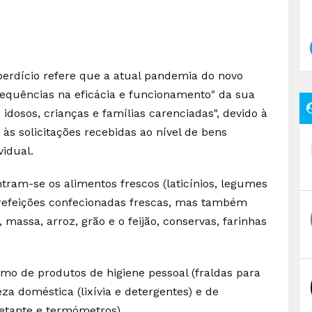
rdício refere que a atual pandemia do novo
sequências na eficácia e funcionamento" da sua
idosos, crianças e famílias carenciadas", devido à
 às solicitações recebidas ao nível de bens
vidual.
tram-se os alimentos frescos (laticínios, legumes
) refeições confecionadas frescas, mas também
massa, arroz, grão e o feijão, conservas, farinhas
 de produtos de higiene pessoal (fraldas para
eza doméstica (lixívia e detergentes) e de
fetante e termómetros).