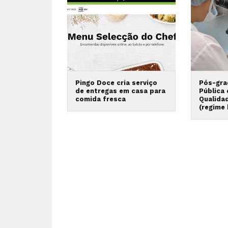
Pingo Doce cria serviço
Pós-gra
de entregas em casa para
Pública
comida fresca
Qualida
(regime 