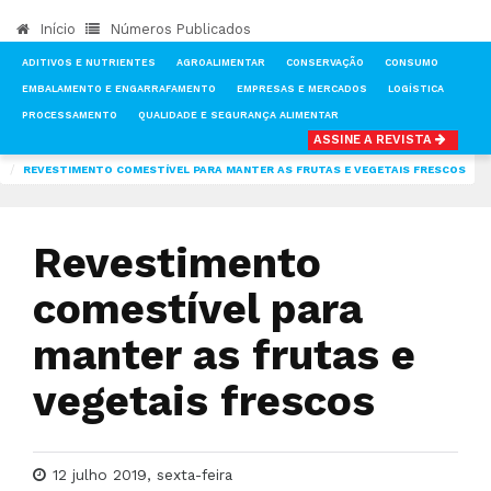
Início
Números Publicados
ADITIVOS E NUTRIENTES
AGROALIMENTAR
CONSERVAÇÃO
CONSUMO
EMBALAMENTO E ENGARRAFAMENTO
EMPRESAS E MERCADOS
LOGÍSTICA
PROCESSAMENTO
QUALIDADE E SEGURANÇA ALIMENTAR
ASSINE A REVISTA
INÍCIO
NOTÍCIAS
EMPRESAS E MERCADOS
REVESTIMENTO COMESTÍVEL PARA MANTER AS FRUTAS E VEGETAIS FRESCOS
Revestimento
comestível para
manter as frutas e
vegetais frescos
12 julho 2019, sexta-feira