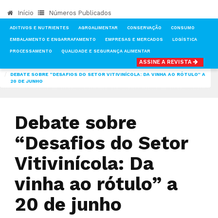
Início
Números Publicados
ADITIVOS E NUTRIENTES
AGROALIMENTAR
CONSERVAÇÃO
CONSUMO
EMBALAMENTO E ENGARRAFAMENTO
EMPRESAS E MERCADOS
LOGÍSTICA
PROCESSAMENTO
QUALIDADE E SEGURANÇA ALIMENTAR
ASSINE A REVISTA
INÍCIO
NOTÍCIAS
LOGÍSTICA
DEBATE SOBRE “DESAFIOS DO SETOR VITIVINÍCOLA: DA VINHA AO RÓTULO” A
20 DE JUNHO
Debate sobre
“Desafios do Setor
Vitivinícola: Da
vinha ao rótulo” a
20 de junho