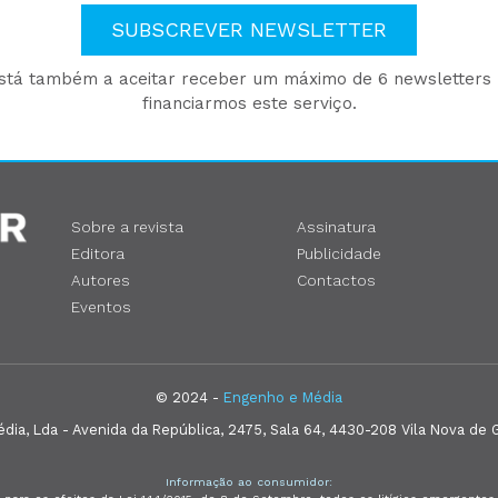
SUBSCREVER NEWSLETTER
está também a aceitar receber um máximo de 6 newsletters p
financiarmos este serviço.
Sobre a revista
Assinatura
Editora
Publicidade
Autores
Contactos
Eventos
© 2024 -
Engenho e Média
ia, Lda - Avenida da República, 2475, Sala 64, 4430-208 Vila Nova de G
Informação ao consumidor: