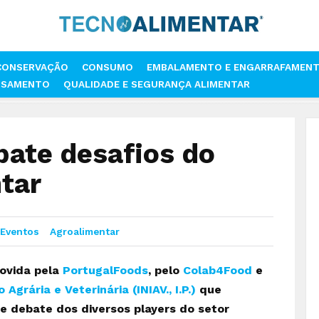
CONSERVAÇÃO
CONSUMO
EMBALAMENTO E ENGARRAFAMEN
SSAMENTO
QUALIDADE E SEGURANÇA ALIMENTAR
CHANGE DEBATE DESAFIOS DO SETOR AGROALIMENTAR
ate desafios do
tar
 Eventos
Agroalimentar
ovida pela
PortugalFoods
, pelo
Colab4Food
e
Agrária e Veterinária (INIAV., I.P.)
que
e debate dos diversos players do setor