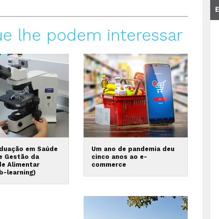
ue lhe podem interessar
duação em Saúde
Um ano de pandemia deu
 e Gestão da
cinco anos ao e-
de Alimentar
commerce
b-learning)