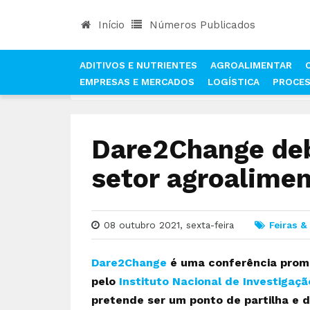
Início
Números Publicados
ADITIVOS E NUTRIENTES
AGROALIMENTAR
EMPRESAS E MERCADOS
LOGÍSTICA
PROCE
INÍCIO
NOTÍCIAS
FEIRAS & EVENTOS
DARE2
Dare2Change deb
setor agroalimen
08 outubro 2021, sexta-feira
Feiras &
Dare2Change
é uma conferência prom
pelo
Instituto Nacional de Investigação 
pretende ser um ponto de partilha e d