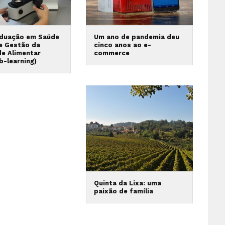
duação em Saúde
Um ano de pandemia deu
 e Gestão da
cinco anos ao e-
de Alimentar
commerce
b-learning)
Quinta da Lixa: uma
paixão de família