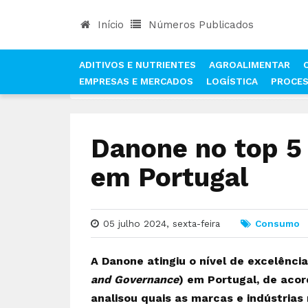
Início
Números Publicados
ADITIVOS E NUTRIENTES
AGROALIMENTAR
EMPRESAS E MERCADOS
LOGÍSTICA
PROCE
INÍCIO
NOTÍCIAS
CONSUMO
DANONE NO TO
Danone no top 5
em Portugal
05 julho 2024, sexta-feira
Consumo
A Danone atingiu o nível de excelência
and Governance
) em Portugal, de aco
analisou quais as marcas e indústria