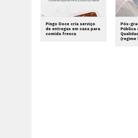
Pingo Doce cria serviço
Pós-gra
de entregas em casa para
Pública
comida fresca
Qualida
(regime 