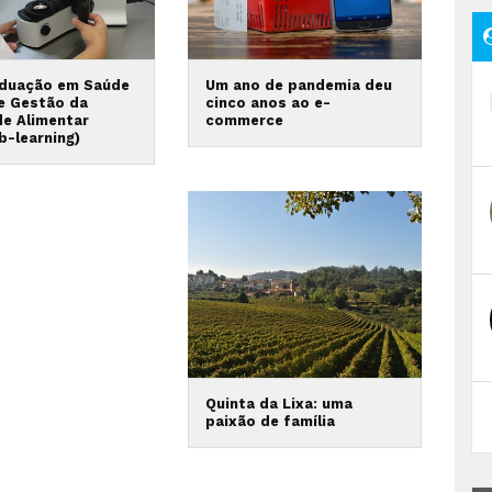
duação em Saúde
Um ano de pandemia deu
 e Gestão da
cinco anos ao e-
de Alimentar
commerce
b-learning)
Quinta da Lixa: uma
paixão de família