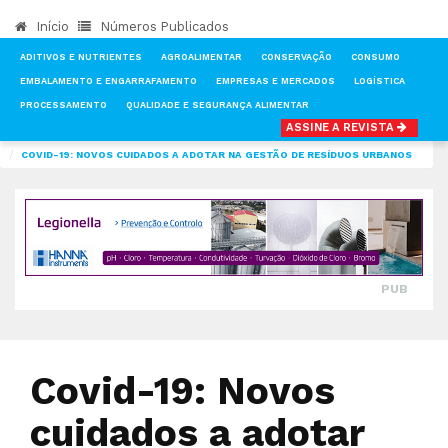
Início
Números Publicados
ADITIVOS E NUTRIENTES
AGROALIMENTAR
CONSERVAÇÃO
CONSUMO
EMBALAMENTO E ENGARRAFAMENTO
EMPRESAS E MERCADOS
LOGÍSTICA
PROCESSAMENTO
QUALIDADE E SEGURANÇA ALIMENTAR
ASSINE A REVISTA
INÍCIO
NOTÍCIAS
QUALIDADE E SEGURANÇA ALIMENTAR
COVID-19: NOVOS CUIDADOS A ADOTAR NA GESTÃO DE RESÍDUOS URBANOS
PUB
Covid-19: Novos
cuidados a adotar