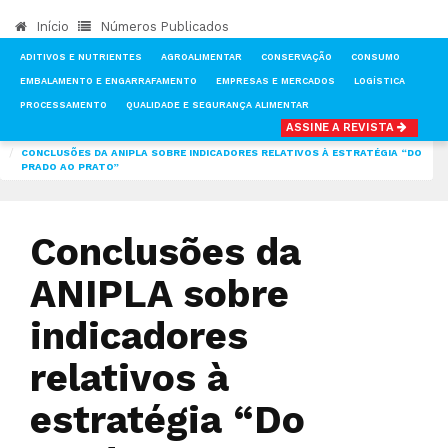
Início
Números Publicados
ADITIVOS E NUTRIENTES
AGROALIMENTAR
CONSERVAÇÃO
CONSUMO
EMBALAMENTO E ENGARRAFAMENTO
EMPRESAS E MERCADOS
LOGÍSTICA
PROCESSAMENTO
QUALIDADE E SEGURANÇA ALIMENTAR
ASSINE A REVISTA
INÍCIO
NOTÍCIAS
CONSUMO
CONCLUSÕES DA ANIPLA SOBRE INDICADORES RELATIVOS À ESTRATÉGIA “DO
PRADO AO PRATO”
Conclusões da
ANIPLA sobre
indicadores
relativos à
estratégia “Do