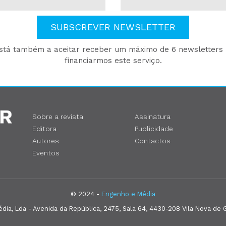
SUBSCREVER NEWSLETTER
está também a aceitar receber um máximo de 6 newsletters p
financiarmos este serviço.
Sobre a revista
Assinatura
Editora
Publicidade
Autores
Contactos
Eventos
© 2024 -
Engenho e Média
ia, Lda - Avenida da República, 2475, Sala 64, 4430-208 Vila Nova de G