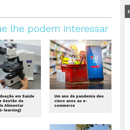
ue lhe podem interessar
duação em Saúde
Um ano de pandemia deu
 e Gestão da
cinco anos ao e-
de Alimentar
commerce
b-learning)