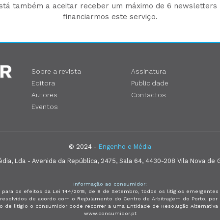
está também a aceitar receber um máximo de 6 newsletters p
financiarmos este serviço.
Sobre a revista
Assinatura
Editora
Publicidade
Autores
Contactos
Eventos
© 2024 -
Engenho e Média
ia, Lda - Avenida da República, 2475, Sala 64, 4430-208 Vila Nova de G
Informação ao consumidor:
 para os efeitos da Lei 144/2015, de 8 de Setembro, todos os litígios emergent
e resolvidos de acordo com o Regulamento do Centro de Arbitragem do Porto, p
so de litígio o consumidor pode recorrer a uma Entidade de Resolução Alternativ
www.consumidor.pt