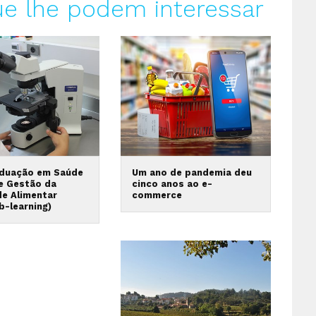
ue lhe podem interessar
duação em Saúde
Um ano de pandemia deu
 e Gestão da
cinco anos ao e-
de Alimentar
commerce
b-learning)