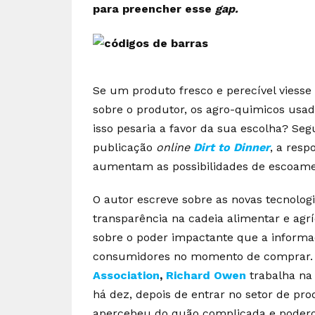
para preencher esse
gap.
Se um produto fresco e perecível viess
sobre o produtor, os agro-quimicos usad
isso pesaria a favor da sua escolha? S
publicação
online
Dirt to Dinner
, a resp
aumentam as possibilidades de escoame
O autor escreve sobre as novas tecnolog
transparência na cadeia alimentar e agr
sobre o poder impactante que a inform
consumidores no momento de comprar
Association
,
Richard Owen
trabalha na 
há dez, depois de entrar no setor de pro
apercebeu do quão complicada e poderos