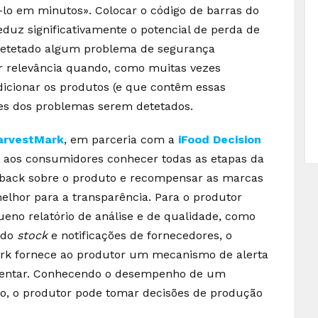
á-lo em minutos». Colocar o código de barras do
duz significativamente o potencial de perda de
 detetado algum problema de segurança
ar relevância quando, como muitas vezes
ndicionar os produtos (e que contêm essas
es dos problemas serem detetados.
arvestMark
, em parceria com a
iFood Decision
tir aos consumidores conhecer todas as etapas da
dback sobre o produto e recompensar as marcas
elhor para a transparência. Para o produtor
no relatório de análise e de qualidade, como
 do
stock
e notificações de fornecedores, o
ark fornece ao produtor um mecanismo de alerta
imentar. Conhecendo o desempenho de um
o, o produtor pode tomar decisões de produção