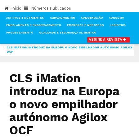
Início
Números Publicados
ADITIVOS E NUTRIENTES
AGROALIMENTAR
CONSERVAÇÃO
CONSUMO
EMBALAMENTO E ENGARRAFAMENTO
EMPRESAS E MERCADOS
LOGÍSTICA
PROCESSAMENTO
QUALIDADE E SEGURANÇA ALIMENTAR
ASSINE A REVISTA
INÍCIO
NOTÍCIAS
TECNOLOGIA & INVESTIGAÇÃO
CLS IMATION INTRODUZ NA EUROPA O NOVO EMPILHADOR AUTÓNOMO AGILOX
OCF
CLS iMation
introduz na Europa
o novo empilhador
autónomo Agilox
OCF