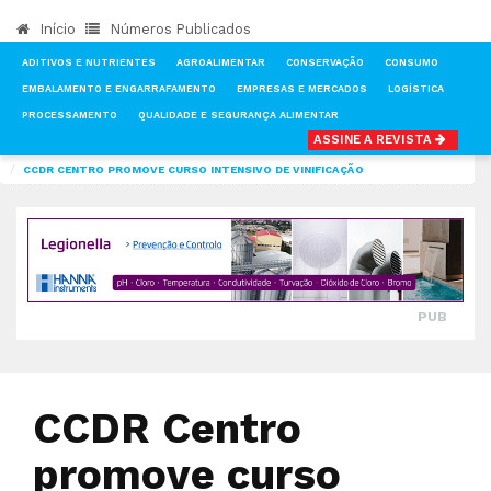
Início
Números Publicados
ADITIVOS E NUTRIENTES
AGROALIMENTAR
CONSERVAÇÃO
CONSUMO
EMBALAMENTO E ENGARRAFAMENTO
EMPRESAS E MERCADOS
LOGÍSTICA
PROCESSAMENTO
QUALIDADE E SEGURANÇA ALIMENTAR
ASSINE A REVISTA
INÍCIO
NOTÍCIAS
QUALIDADE E SEGURANÇA ALIMENTAR
CCDR CENTRO PROMOVE CURSO INTENSIVO DE VINIFICAÇÃO
PUB
CCDR Centro
promove curso