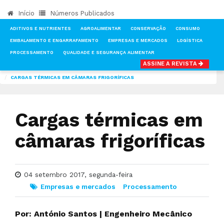
Início
Números Publicados
ADITIVOS E NUTRIENTES
AGROALIMENTAR
CONSERVAÇÃO
CONSUMO
EMBALAMENTO E ENGARRAFAMENTO
EMPRESAS E MERCADOS
LOGÍSTICA
PROCESSAMENTO
QUALIDADE E SEGURANÇA ALIMENTAR
ASSINE A REVISTA
INÍCIO
NOTÍCIAS
EMPRESAS E MERCADOS
CARGAS TÉRMICAS EM CÂMARAS FRIGORÍFICAS
Cargas térmicas em
câmaras frigoríficas
04 setembro 2017, segunda-feira
Empresas e mercados
Processamento
Por: António Santos | Engenheiro Mecânico