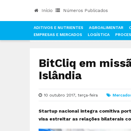
Início
Números Publicados
ADITIVOS E NUTRIENTES
AGROALIMENTAR
EMPRESAS E MERCADOS
LOGÍSTICA
PROCE
INÍCIO
NOTÍCIAS
MERCADOS
BITCLIQ EM M
BitCliq em missã
Islândia
10 outubro 2017, terça-feira
Mercado
Startup nacional integra comitiva po
visa estreitar as relações bilaterais c