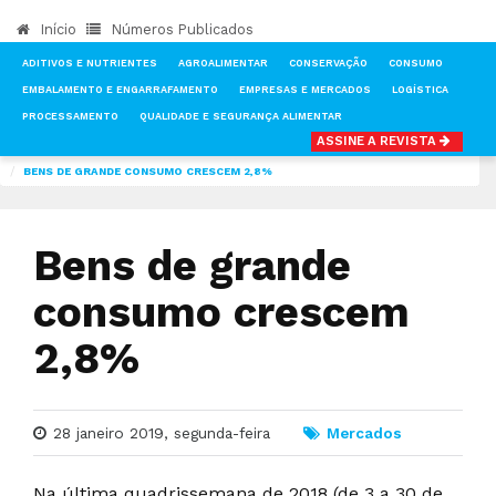
Início
Números Publicados
ADITIVOS E NUTRIENTES
AGROALIMENTAR
CONSERVAÇÃO
CONSUMO
EMBALAMENTO E ENGARRAFAMENTO
EMPRESAS E MERCADOS
LOGÍSTICA
PROCESSAMENTO
QUALIDADE E SEGURANÇA ALIMENTAR
ASSINE A REVISTA
INÍCIO
NOTÍCIAS
MERCADOS
BENS DE GRANDE CONSUMO CRESCEM 2,8%
Bens de grande
consumo crescem
2,8%
28 janeiro 2019, segunda-feira
Mercados
Na última quadrissemana de 2018 (de 3 a 30 de