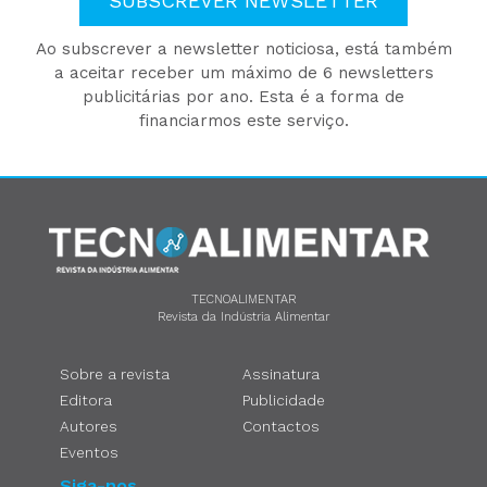
SUBSCREVER NEWSLETTER
Ao subscrever a newsletter noticiosa, está também
a aceitar receber um máximo de 6 newsletters
publicitárias por ano. Esta é a forma de
financiarmos este serviço.
TECNOALIMENTAR
Revista da Indústria Alimentar
Sobre a revista
Assinatura
Editora
Publicidade
Autores
Contactos
Eventos
Siga-nos