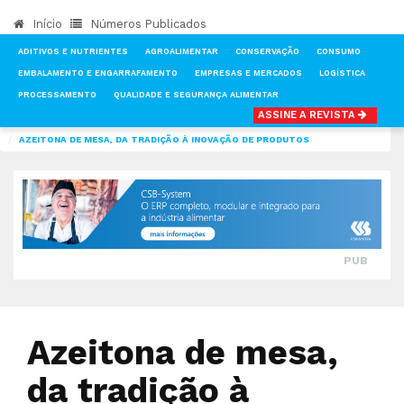
Início
Números Publicados
ADITIVOS E NUTRIENTES
AGROALIMENTAR
CONSERVAÇÃO
CONSUMO
EMBALAMENTO E ENGARRAFAMENTO
EMPRESAS E MERCADOS
LOGÍSTICA
PROCESSAMENTO
QUALIDADE E SEGURANÇA ALIMENTAR
ASSINE A REVISTA
INÍCIO
NOTÍCIAS
PROCESSAMENTO
AZEITONA DE MESA, DA TRADIÇÃO À INOVAÇÃO DE PRODUTOS
PUB
Azeitona de mesa,
da tradição à