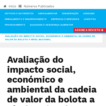
Início
Números Publicados
ADITIVOS E NUTRIENTES
AGROALIMENTAR
CONSERVAÇÃO
CONSUMO
EMBALAMENTO E ENGARRAFAMENTO
EMPRESAS E MERCADOS
LOGÍSTICA
PROCESSAMENTO
QUALIDADE E SEGURANÇA ALIMENTAR
ASSINE A REVISTA
INÍCIO
NOTÍCIAS
ADITIVOS E NUTRIENTES
AVALIAÇÃO DO IMPACTO SOCIAL, ECONÓMICO E AMBIENTAL DA CADEIA DE
VALOR DA BOLOTA A NÍVEL NACIONAL
Avaliação do
impacto social,
económico e
ambiental da cadeia
de valor da bolota a