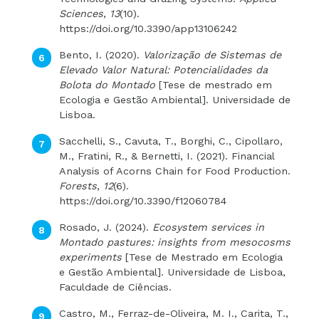
Sciences
,
13
(10).
https://doi.org/10.3390/app13106242
Bento, I. (2020).
Valorização de Sistemas de
Elevado Valor Natural: Potencialidades da
Bolota do Montado
[Tese de mestrado em
Ecologia e Gestão Ambiental]. Universidade de
Lisboa.
Sacchelli, S., Cavuta, T., Borghi, C., Cipollaro,
M., Fratini, R., & Bernetti, I. (2021). Financial
Analysis of Acorns Chain for Food Production.
Forests
,
12
(6).
https://doi.org/10.3390/f12060784
Rosado, J. (2024).
Ecosystem services in
Montado pastures: insights from mesocosms
experiments
[Tese de Mestrado em Ecologia
e Gestão Ambiental]. Universidade de Lisboa,
Faculdade de Ciências.
Castro, M., Ferraz-de-Oliveira, M. I., Carita, T.,