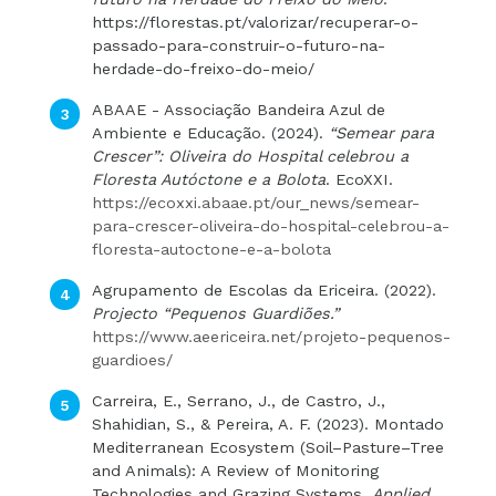
https://florestas.pt/valorizar/recuperar-o-
passado-para-construir-o-futuro-na-
herdade-do-freixo-do-meio/
ABAAE - Associação Bandeira Azul de
Ambiente e Educação. (2024).
“Semear para
Crescer”: Oliveira do Hospital celebrou a
Floresta Autóctone e a Bolota
. EcoXXI.
https://ecoxxi.abaae.pt/our_news/semear-
para-crescer-oliveira-do-hospital-celebrou-a-
floresta-autoctone-e-a-bolota
Agrupamento de Escolas da Ericeira. (2022).
Projecto “Pequenos Guardiões.”
https://www.aeericeira.net/projeto-pequenos-
guardioes/
Carreira, E., Serrano, J., de Castro, J.,
Shahidian, S., & Pereira, A. F. (2023). Montado
Mediterranean Ecosystem (Soil–Pasture–Tree
and Animals): A Review of Monitoring
Technologies and Grazing Systems.
Applied