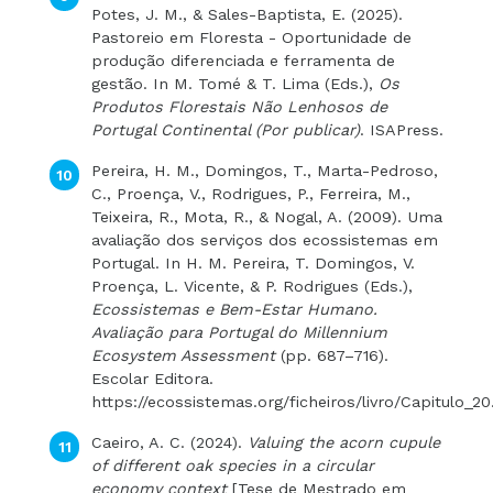
Potes, J. M., & Sales-Baptista, E. (2025).
Pastoreio em Floresta - Oportunidade de
produção diferenciada e ferramenta de
gestão. In M. Tomé & T. Lima (Eds.),
Os
Produtos Florestais Não Lenhosos de
Portugal Continental (Por publicar)
. ISAPress.
Pereira, H. M., Domingos, T., Marta-Pedroso,
C., Proença, V., Rodrigues, P., Ferreira, M.,
Teixeira, R., Mota, R., & Nogal, A. (2009). Uma
avaliação dos serviços dos ecossistemas em
Portugal. In H. M. Pereira, T. Domingos, V.
Proença, L. Vicente, & P. Rodrigues (Eds.),
Ecossistemas e Bem-Estar Humano.
Avaliação para Portugal do Millennium
Ecosystem Assessment
(pp. 687–716).
Escolar Editora.
https://ecossistemas.org/ficheiros/livro/Capitulo_20
Caeiro, A. C. (2024).
Valuing the acorn cupule
of different oak species in a circular
economy context
[Tese de Mestrado em