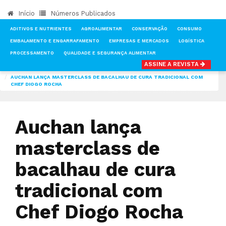
Início
Números Publicados
ADITIVOS E NUTRIENTES
AGROALIMENTAR
CONSERVAÇÃO
CONSUMO
EMBALAMENTO E ENGARRAFAMENTO
EMPRESAS E MERCADOS
LOGÍSTICA
PROCESSAMENTO
QUALIDADE E SEGURANÇA ALIMENTAR
ASSINE A REVISTA
INÍCIO
NOTÍCIAS
AGROALIMENTAR
AUCHAN LANÇA MASTERCLASS DE BACALHAU DE CURA TRADICIONAL COM
CHEF DIOGO ROCHA
Auchan lança
masterclass de
bacalhau de cura
tradicional com
Chef Diogo Rocha