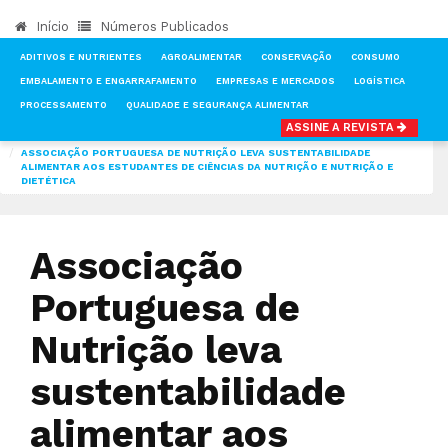
Início
Números Publicados
ADITIVOS E NUTRIENTES
AGROALIMENTAR
CONSERVAÇÃO
CONSUMO
EMBALAMENTO E ENGARRAFAMENTO
EMPRESAS E MERCADOS
LOGÍSTICA
PROCESSAMENTO
QUALIDADE E SEGURANÇA ALIMENTAR
ASSINE A REVISTA
INÍCIO
NOTÍCIAS
MERCADOS
ASSOCIAÇÃO PORTUGUESA DE NUTRIÇÃO LEVA SUSTENTABILIDADE
ALIMENTAR AOS ESTUDANTES DE CIÊNCIAS DA NUTRIÇÃO E NUTRIÇÃO E
DIETÉTICA
Associação
Portuguesa de
Nutrição leva
sustentabilidade
alimentar aos