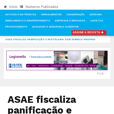
Início
Números Publicados
ADITIVOS E NUTRIENTES
AGROALIMENTAR
CONSERVAÇÃO
CONSUMO
EMBALAMENTO E ENGARRAFAMENTO
EMPRESAS E MERCADOS
LOGÍSTICA
PROCESSAMENTO
QUALIDADE E SEGURANÇA ALIMENTAR
ASSINE A REVISTA
INÍCIO
NOTÍCIAS
QUALIDADE E SEGURANÇA ALIMENTAR
ASAE FISCALIZA PANIFICAÇÃO E PASTELARIA COM FABRICO PRÓPRIO
PUB
ASAE fiscaliza
panificação e