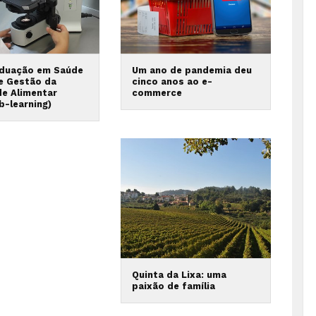
duação em Saúde
Um ano de pandemia deu
 e Gestão da
cinco anos ao e-
de Alimentar
commerce
b-learning)
Quinta da Lixa: uma
paixão de família