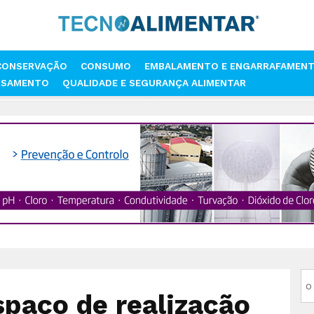
CONSERVAÇÃO
CONSUMO
EMBALAMENTO E ENGARRAFAMEN
SSAMENTO
QUALIDADE E SEGURANÇA ALIMENTAR
IMENTAR
ASAE FISCALIZA ESPAÇO DE REALIZAÇÃO DE EVENTOS E A
spaço de realização