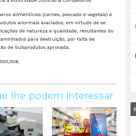
ícia à Autoridade Judiciária competente.
ros alimentícios (carnes, pescado e vegetais) e
 produtos anormais avariados, em virtude de se
cações de natureza e qualidade, resultantes do
caminhados para destruição, por falta de
ção de Subprodutos aprovada.
.500,00€.
ue lhe podem interessar