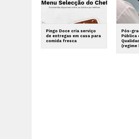
Pingo Doce cria serviço
Pós-gra
de entregas em casa para
Pública
comida fresca
Qualida
(regime 