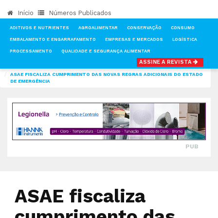
Início
Números Publicados
ADITIVOS E NUTRIENTES
AGROALIMENTAR
CONSERVAÇÃO
CONSUMO
EMBALAMENTO E ENGARRAFAMENTO
EMPRESAS E MERCADOS
LOGÍSTICA
PROCESSAMENTO
QUALIDADE E SEGURANÇA ALIMENTAR
ASSINE A REVISTA
INÍCIO
NOTÍCIAS
QUALIDADE E SEGURANÇA ALIMENTAR
ASAE FISCALIZA CUMPRIMENTO DAS NOVAS REGRAS ADICIONAIS DO ESTADO
DE EMERGÊNCIA
PUB
ASAE fiscaliza
cumprimento das