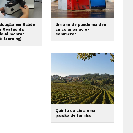
duação em Saúde
Um ano de pandemia deu
 e Gestão da
cinco anos ao e-
de Alimentar
commerce
b-learning)
Quinta da Lixa: uma
paixão de família