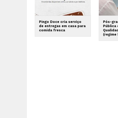
Pingo Doce cria serviço
Pós-gra
de entregas em casa para
Pública
comida fresca
Qualida
(regime 