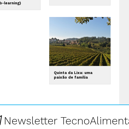
b-learning)
Quinta da Lixa: uma
paixão de família
Newsletter TecnoAliment