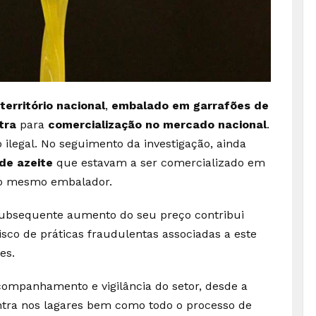
território nacional
,
embalado em garrafões de
xtra
para
c
omercialização no mercado nacional
.
ilegal. No seguimento da investigação, ainda
 de azeite
que estavam a ser comercializado em
 do mesmo embalador.
 subsequente aumento do seu preço contribui
isco de práticas fraudulentas associadas a este
es.
companhamento e vigilância do setor, desde a
entra nos lagares bem como todo o processo de