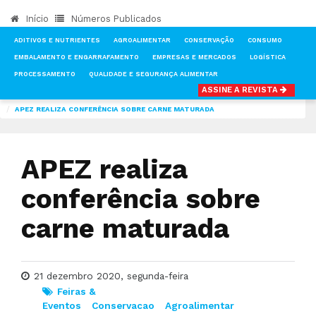
Início
Números Publicados
ADITIVOS E NUTRIENTES
AGROALIMENTAR
CONSERVAÇÃO
CONSUMO
EMBALAMENTO E ENGARRAFAMENTO
EMPRESAS E MERCADOS
LOGÍSTICA
PROCESSAMENTO
QUALIDADE E SEGURANÇA ALIMENTAR
ASSINE A REVISTA
INÍCIO
NOTÍCIAS
FEIRAS & EVENTOS
APEZ REALIZA CONFERÊNCIA SOBRE CARNE MATURADA
APEZ realiza
conferência sobre
carne maturada
21 dezembro 2020, segunda-feira
Feiras &
Eventos
Conservacao
Agroalimentar