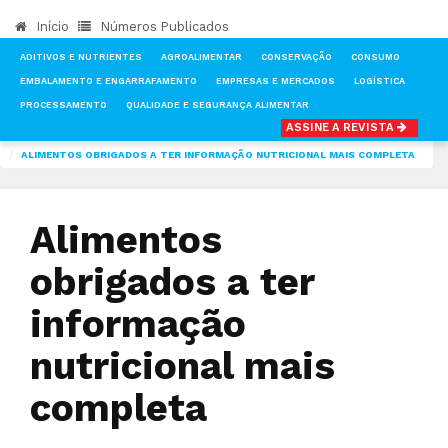
Início
Números Publicados
ADITIVOS E NUTRIENTES
AGROALIMENTAR
CONSERVAÇÃO
CONSUMO
EMBALAMENTO E ENGARRAFAMENTO
EMPRESAS E MERCADOS
LOGÍSTICA
PROCESSAMENTO
QUALIDADE E SEGURANÇA ALIMENTAR
ASSINE A REVISTA
INÍCIO
NOTÍCIAS
MERCADOS
ALIMENTOS OBRIGADOS A TER INFORMAÇÃO NUTRICIONAL MAIS COMPLETA
Alimentos
obrigados a ter
informação
nutricional mais
completa