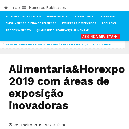
Início
Números Publicados
ADITIVOS E NUTRIENTES
AGROALIMENTAR
CONSERVAÇÃO
CONSUMO
EMBALAMENTO E ENGARRAFAMENTO
EMPRESAS E MERCADOS
LOGÍSTICA
PROCESSAMENTO
QUALIDADE E SEGURANÇA ALIMENTAR
ASSINE A REVISTA
INÍCIO
NOTÍCIAS
FEIRAS & EVENTOS
ALIMENTARIA&HOREXPO 2019 COM ÁREAS DE EXPOSIÇÃO INOVADORAS
Alimentaria&Horexpo
2019 com áreas de
exposição
inovadoras
25 janeiro 2019, sexta-feira