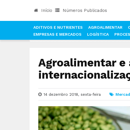
Início
Números Publicados
ADITIVOS E NUTRIENTES
AGROALIMENTAR
EMPRESAS E MERCADOS
LOGÍSTICA
PROCE
INÍCIO
NOTÍCIAS
MERCADOS
AGROALIMENT
Agroalimentar e 
internacionaliza
14 dezembro 2018, sexta-feira
Merca