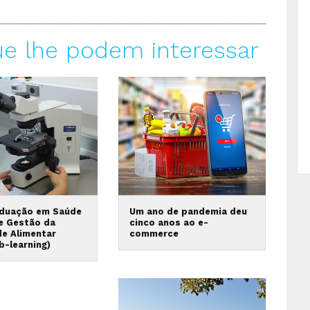
ue lhe podem interessar
duação em Saúde
Um ano de pandemia deu
 e Gestão da
cinco anos ao e-
de Alimentar
commerce
b-learning)