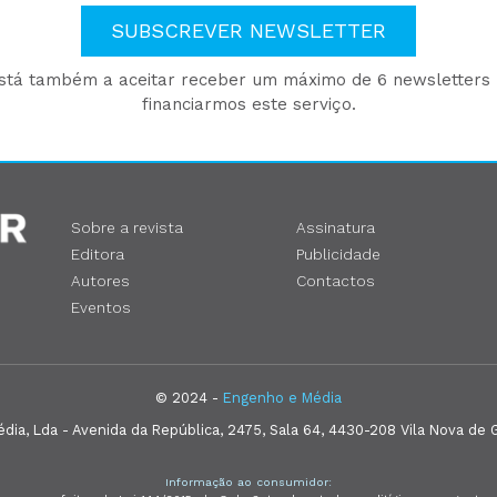
SUBSCREVER NEWSLETTER
está também a aceitar receber um máximo de 6 newsletters p
financiarmos este serviço.
Sobre a revista
Assinatura
Editora
Publicidade
Autores
Contactos
Eventos
© 2024 -
Engenho e Média
ia, Lda - Avenida da República, 2475, Sala 64, 4430-208 Vila Nova de G
Informação ao consumidor: