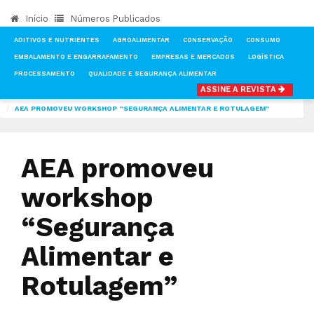
Início
Números Publicados
ADITIVOS E NUTRIENTES
AGROALIMENTAR
CONSERVAÇÃO
CONSUMO
EMBALAMENTO E ENGARRAFAMENTO
EMPRESAS E MERCADOS
LOGÍSTICA
PROCESSAMENTO
QUALIDADE E SEGURANÇA ALIMENTAR
ASSINE A REVISTA
INÍCIO
NOTÍCIAS
LOGÍSTICA
AEA PROMOVEU WORKSHOP “SEGURANÇA ALIMENTAR E ROTULAGEM”
AEA promoveu
workshop
“Segurança
Alimentar e
Rotulagem”