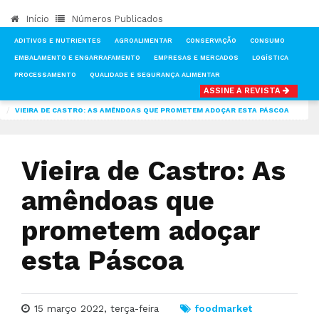
Início
Números Publicados
ADITIVOS E NUTRIENTES
AGROALIMENTAR
CONSERVAÇÃO
CONSUMO
EMBALAMENTO E ENGARRAFAMENTO
EMPRESAS E MERCADOS
LOGÍSTICA
PROCESSAMENTO
QUALIDADE E SEGURANÇA ALIMENTAR
ASSINE A REVISTA
INÍCIO
NOTÍCIAS
FOOD MARKET
VIEIRA DE CASTRO: AS AMÊNDOAS QUE PROMETEM ADOÇAR ESTA PÁSCOA
Vieira de Castro: As
amêndoas que
prometem adoçar
esta Páscoa
15 março 2022, terça-feira
foodmarket